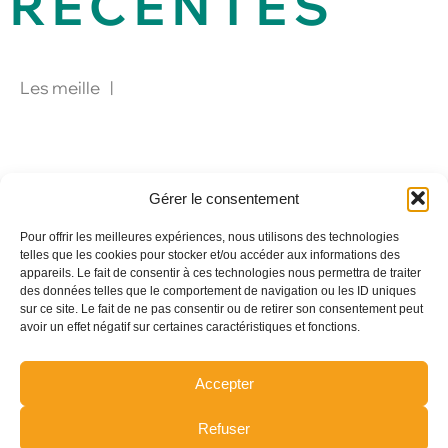
RECENTES
Quel spectacle original pour un événement
Pourquoi le verre influence le goût du
Les meilleures animations pour centre
d’entreprise à Paris ?
champagne ?
Gérer le consentement
Pour offrir les meilleures expériences, nous utilisons des technologies
telles que les cookies pour stocker et/ou accéder aux informations des
appareils. Le fait de consentir à ces technologies nous permettra de traiter
des données telles que le comportement de navigation ou les ID uniques
sur ce site. Le fait de ne pas consentir ou de retirer son consentement peut
avoir un effet négatif sur certaines caractéristiques et fonctions.
Accepter
Refuser