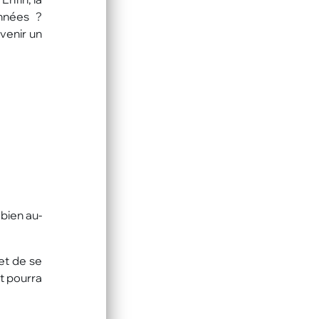
années ?
evenir un
bien au-
 et de se
t pourra