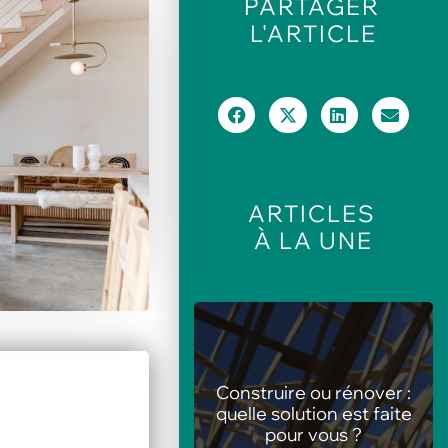
PARTAGER
L'ARTICLE
ARTICLES
À LA UNE
nstruire ou rénover :
Les meilleures
elle solution est faite
animations pour centres
pour vous ?
de loisirs en été