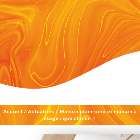
Accueil
/
Actualités
/
Maison plain-pied et maison à
étage : que choisir ?