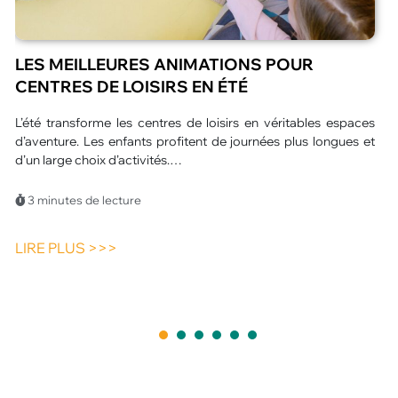
QUEL SPECTACLE ORIGINAL POUR UN
ÉVÉNEMENT D’ENTREPRISE À PARIS ?
L’organisation d’un événement d’entreprise ne se limite plus à
un simple rassemblement professionnel. Aujourd’hui, les
participants recherchent une expérience marquante et
porteuse…
4 minutes de lecture
LIRE PLUS >>>
1
2
3
4
5