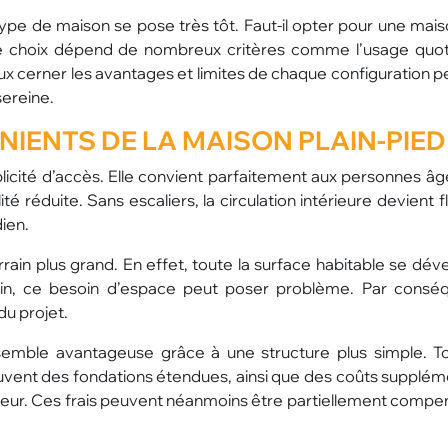
type de maison se pose très tôt. Faut-il opter pour une mais
 choix dépend de nombreux critères comme l’usage quoti
ux cerner les avantages et limites de chaque configuration pe
sereine.
IENTS DE LA MAISON PLAIN-PIED
licité d’accès. Elle convient parfaitement aux personnes âg
 réduite. Sans escaliers, la circulation intérieure devient f
ien.
rain plus grand. En effet, toute la surface habitable se dév
ain, ce besoin d’espace peut poser problème. Par conséq
du projet.
d semble avantageuse grâce à une structure plus simple. To
ouvent des fondations étendues, ainsi que des coûts supplém
ur. Ces frais peuvent néanmoins être partiellement compe