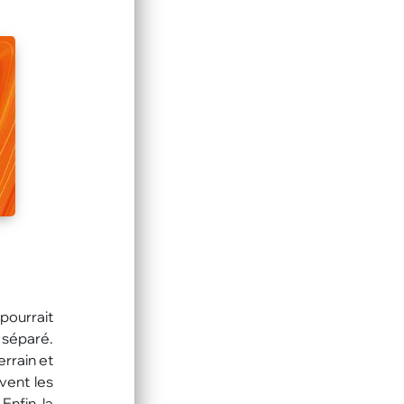
pourrait
 séparé.
errain et
vent les
Enfin, la