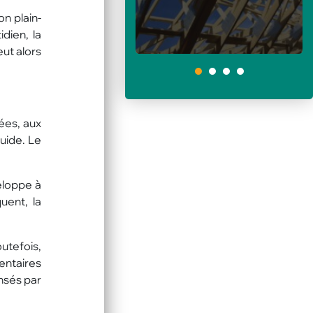
on plain-
dien, la
ut alors
1
ées, aux
luide. Le
eloppe à
uent, la
utefois,
entaires
nsés par