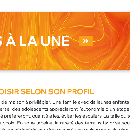
 À LA UNE
OISIR SELON SON PROFIL
de maison à privilégier. Une famille avec de jeunes enfants 
nverse, des adolescents apprécieront l’autonomie d’un étage
référeront, quant à elles, éviter les escaliers. La taille du t
 choix. En zone urbaine, la rareté des terrains favorise sou
in en périphérie se prête mieux à une maison de plain-pied. 