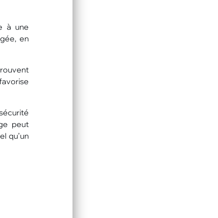
ce à une
agée, en
trouvent
favorise
sécurité
age peut
el qu’un