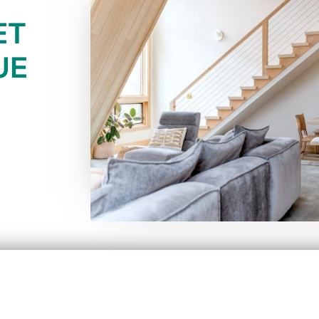
ET
UE
Pourquoi le verre
Co
influence le goût du
qu
champagne ?