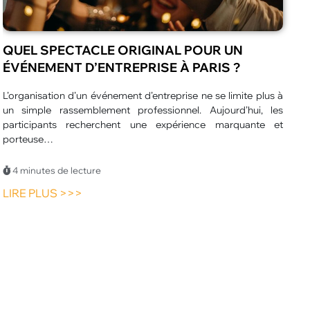
LES CRITÈRES POUR CHOISIR UN
RESTAURANT FAMILIAL
Trouver un restaurant qui convient à toute la famille demande
L
une certaine réflexion. Les attentes varient selon l’âge, les
o
habitudes et les…
d
4 minutes de lecture
LIRE PLUS >>>
L
6