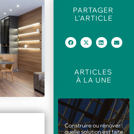
PARTAGER
L'ARTICLE
ARTICLES
À LA UNE
nstruire ou rénover :
Les meilleures
elle solution est faite
animations pour centres