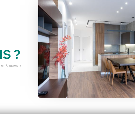
S ?
NT À REIMS ?
Pourquoi le verre
Co
influence le goût du
qu