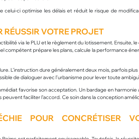
ui-ci optimise les délais et réduit le risque de modifica
R RÉUSSIR VOTRE PROJET
uctibilité via le PLU et le règlement du lotissement. Ensuite, le
nel compétent prépare les plans, calcule la performance éne
édure. L’instruction dure généralement deux mois, parfois plu
ssible de dialoguer avec l’urbanisme pour lever toute ambiguï
 immédiat favorise son acceptation. Un bardage en harmonie 
 peuvent faciliter l’accord. Ce soin dans la conception améli
ÉCHIE POUR CONCRÉTISER V
 Reims est parfaitement envisageable. Toutefois, la réussite 