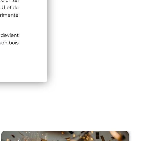
LU et du
érimenté
 devient
son bois