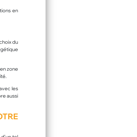
tions en
 choix du
rgétique
s en zone
té.
avec les
ore aussi
OTRE
d’un tel