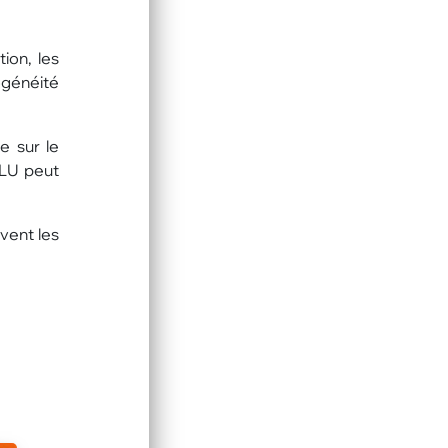
ion, les
ogénéité
e sur le
PLU peut
vent les