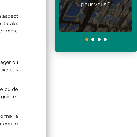
pour vous ?
de loisirs en été
n aspect
s totale.
et reste
1
énager ou
fixe ces
se ou de
 guichet
ionne la
onformité