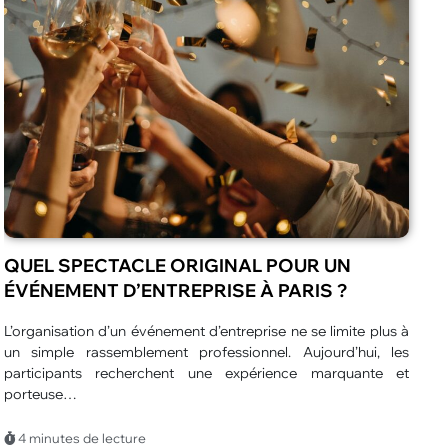
LES CRITÈRES POUR CHOISIR UN
RESTAURANT FAMILIAL
Trouver un restaurant qui convient à toute la famille demande
L
une certaine réflexion. Les attentes varient selon l’âge, les
o
habitudes et les…
d
4 minutes de lecture