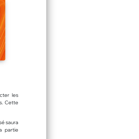
cter les
s. Cette
sé saura
a partie