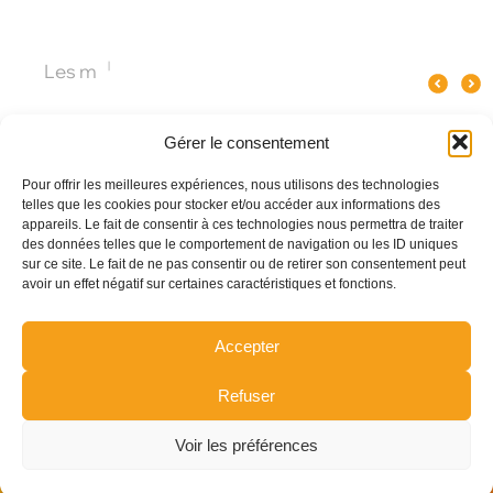
Quel spectacle original pour un
Pourquoi le verre influence le goût
Les meilleures anim
événement d’entreprise à Paris ?
du champagne ?
Gérer le consentement
Pour offrir les meilleures expériences, nous utilisons des technologies
telles que les cookies pour stocker et/ou accéder aux informations des
appareils. Le fait de consentir à ces technologies nous permettra de traiter
des données telles que le comportement de navigation ou les ID uniques
sur ce site. Le fait de ne pas consentir ou de retirer son consentement peut
avoir un effet négatif sur certaines caractéristiques et fonctions.
Accepter
Refuser
Voir les préférences