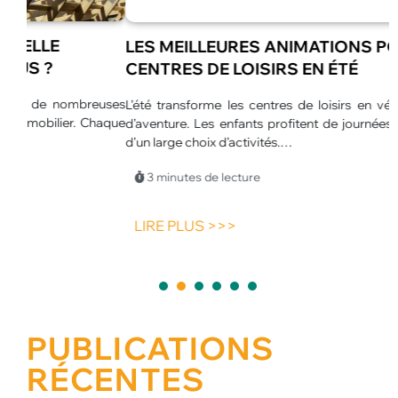
LES MEILLEURES ANIMATIONS POUR
CENTRES DE LOISIRS EN ÉTÉ
euses
L’été transforme les centres de loisirs en véritables espaces
L
haque
d’aventure. Les enfants profitent de journées plus longues et
u
d’un large choix d’activités.…
p
p
3 minutes de lecture
LIRE PLUS >>>
1
2
3
4
5
PUBLICATIONS
RÉCENTES