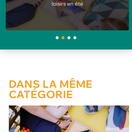
loisirs en été
1
2
3
4
DANS LA MÊME
CATÉGORIE