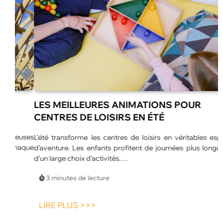
LES MEILLEURES ANIMATIONS POUR
CENTRES DE LOISIRS EN ÉTÉ
euses
L’été transforme les centres de loisirs en véritables espaces
L
haque
d’aventure. Les enfants profitent de journées plus longues et
u
d’un large choix d’activités.…
p
p
3 minutes de lecture
LIRE PLUS >>>