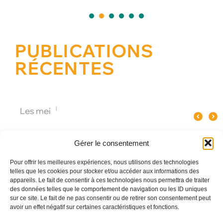
1
2
3
4
5
PUBLICATIONS
RÉCENTES
Quel spectacle original pour un
Pourquoi le verre influence le goût
Les meilleures animations
événement d’entreprise à Paris ?
du champagne ?
Gérer le consentement
Pour offrir les meilleures expériences, nous utilisons des technologies
telles que les cookies pour stocker et/ou accéder aux informations des
appareils. Le fait de consentir à ces technologies nous permettra de traiter
des données telles que le comportement de navigation ou les ID uniques
sur ce site. Le fait de ne pas consentir ou de retirer son consentement peut
avoir un effet négatif sur certaines caractéristiques et fonctions.