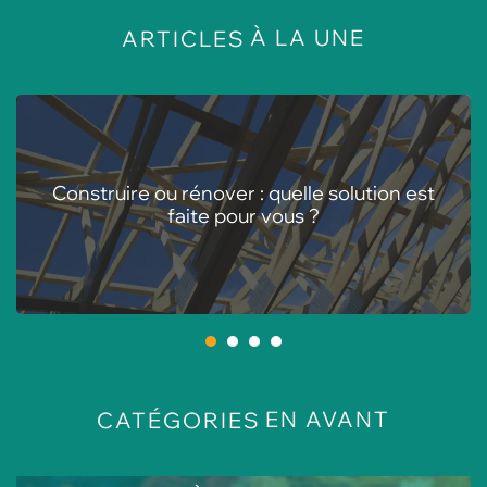
À LA UNE
ARTICLES
Les meilleures animations pour centres de
loisirs en été
1
2
3
4
EN AVANT
CATÉGORIES