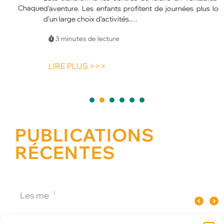
haque
d’aventure. Les enfants profitent de journées plus longues et
u
d’un large choix d’activités.…
p
p
3 minutes de lecture
LIRE PLUS >>>
1
2
3
4
5
PUBLICATIONS
RÉCENTES
Quel spectacle original pour un
Pourquoi le verre influence le goût
Les meilleures animat
événement d’entreprise à Paris ?
du champagne ?