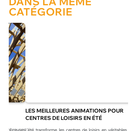
DANS LA MÊME
CATÉGORIE
LES MEILLEURES ANIMATIONS POUR
CENTRES DE LOISIRS EN ÉTÉ
euses
L’été transforme les centres de loisirs en véritables espaces
L