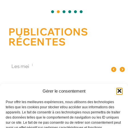
1
2
3
4
5
PUBLICATIONS
RÉCENTES
Quel spectacle original pour un
Pourquoi le verre influence le goût
Les meilleures animatio
événement d’entreprise à Paris ?
du champagne ?
Gérer le consentement
Pour offrir les meilleures expériences, nous utilisons des technologies
telles que les cookies pour stocker et/ou accéder aux informations des
appareils. Le fait de consentir à ces technologies nous permettra de traiter
des données telles que le comportement de navigation ou les ID uniques
sur ce site. Le fait de ne pas consentir ou de retirer son consentement peut
avoir un effet négatif sur certaines caractéristiques et fonctions.