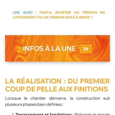
LIRE AUSSI :
FAUT-IL ACHETER UN TERRAIN EN
LOTISSEMENT OU UN TERRAIN ISOLÉ À REIMS ?
INFOS À LA UNE
LA
RÉALISATION
: DU PREMIER
COUP DE PELLE AUX FINITIONS
Lorsque le chantier démarre, la construction suit
plusieurs phases bien définies :
Terrassement et fondations
: Préparer le terrain