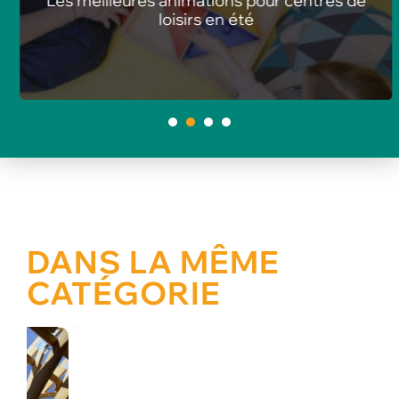
Les meilleures animations pour centres de
loisirs en été
1
2
3
4
DANS LA MÊME
CATÉGORIE