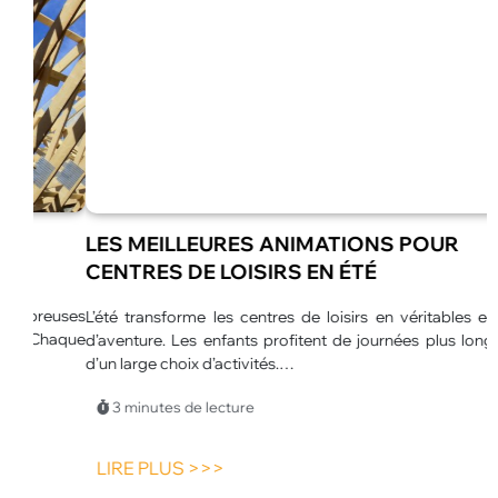
LES MEILLEURES ANIMATIONS POUR
CENTRES DE LOISIRS EN ÉTÉ
euses
L’été transforme les centres de loisirs en véritables espaces
L
haque
d’aventure. Les enfants profitent de journées plus longues et
u
d’un large choix d’activités.…
p
p
3 minutes de lecture
LIRE PLUS >>>