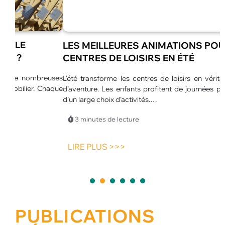
LES MEILLEURES ANIMATIONS POUR
CENTRES DE LOISIRS EN ÉTÉ
euses
L’été transforme les centres de loisirs en véritables espaces
L
haque
d’aventure. Les enfants profitent de journées plus longues et
u
d’un large choix d’activités.…
p
p
3 minutes de lecture
LIRE PLUS >>>
1
2
3
4
5
PUBLICATIONS