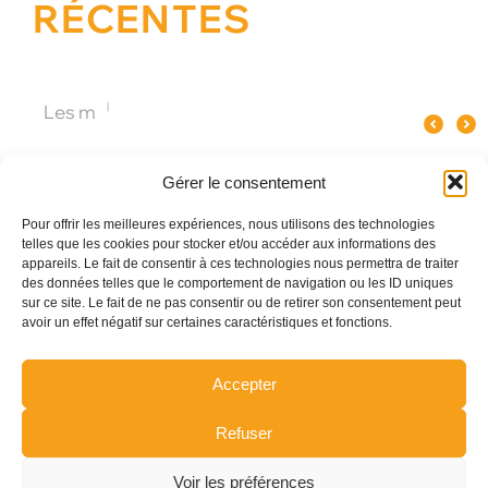
RÉCENTES
Quel spectacle original pour un
Pourquoi le verre influence le goût
Les meilleures anima
événement d’entreprise à Paris ?
du champagne ?
Gérer le consentement
Pour offrir les meilleures expériences, nous utilisons des technologies
telles que les cookies pour stocker et/ou accéder aux informations des
appareils. Le fait de consentir à ces technologies nous permettra de traiter
des données telles que le comportement de navigation ou les ID uniques
sur ce site. Le fait de ne pas consentir ou de retirer son consentement peut
avoir un effet négatif sur certaines caractéristiques et fonctions.
Accepter
Refuser
Voir les préférences