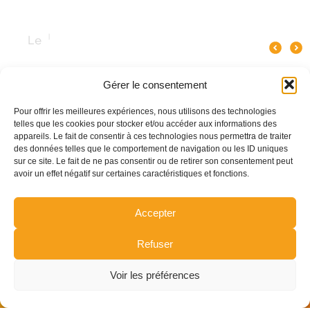
Quel spectacle original pour un
Pourquoi le verre influence le goût
Les meilleures anim
événement d’entreprise à Paris ?
du champagne ?
Gérer le consentement
Pour offrir les meilleures expériences, nous utilisons des technologies
telles que les cookies pour stocker et/ou accéder aux informations des
appareils. Le fait de consentir à ces technologies nous permettra de traiter
des données telles que le comportement de navigation ou les ID uniques
sur ce site. Le fait de ne pas consentir ou de retirer son consentement peut
avoir un effet négatif sur certaines caractéristiques et fonctions.
Accepter
Refuser
Voir les préférences