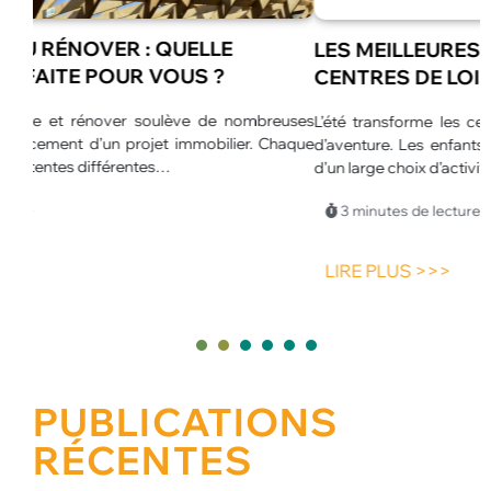
LES MEILLEURES ANIMATIONS POUR
CENTRES DE LOISIRS EN ÉTÉ
euses
L’été transforme les centres de loisirs en véritables espaces
L
haque
d’aventure. Les enfants profitent de journées plus longues et
u
d’un large choix d’activités.…
p
p
3 minutes de lecture
LIRE PLUS >>>
1
2
3
4
5
PUBLICATIONS
RÉCENTES