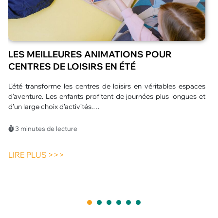
QUEL SPECTACLE ORIGINAL POUR UN
ÉVÉNEMENT D’ENTREPRISE À PARIS ?
L’organisation d’un événement d’entreprise ne se limite plus à
un simple rassemblement professionnel. Aujourd’hui, les
participants recherchent une expérience marquante et
porteuse…
4 minutes de lecture
LIRE PLUS >>>
1
2
3
4
5