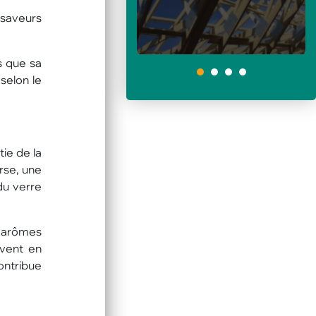
 saveurs
s que sa
1
selon le
ie de la
rse, une
du verre
x arômes
uvent en
ontribue