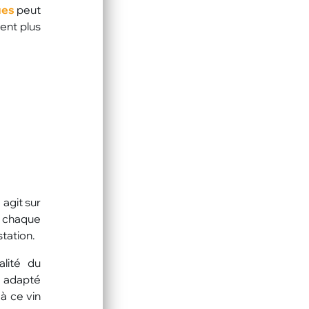
ues
peut
ent plus
agit sur
, chaque
tation.
lité du
e adapté
à ce vin