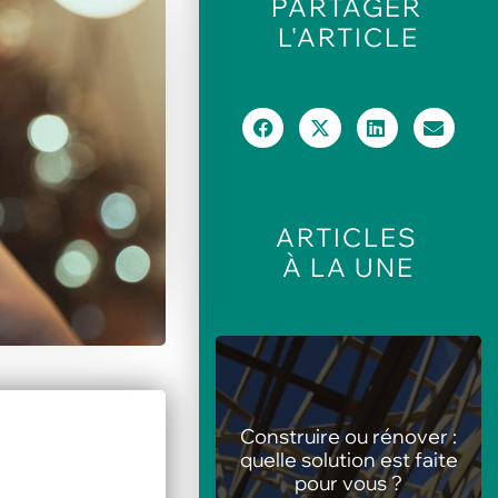
PARTAGER
L'ARTICLE
ARTICLES
À LA UNE
nstruire ou rénover :
Les meilleures
elle solution est faite
animations pour centres
pour vous ?
de loisirs en été