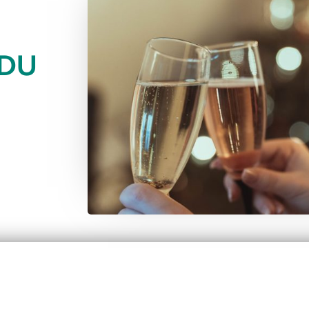
 DU
Pourquoi le verre
Co
influence le goût du
qu
champagne ?