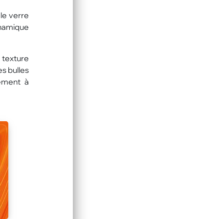
le verre
ynamique
 texture
es bulles
nement à