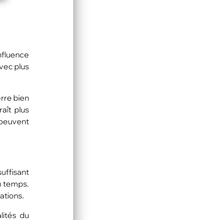
nfluence
avec plus
rre bien
aît plus
 peuvent
suffisant
u temps.
ations.
lités du