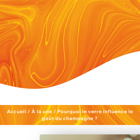
Accueil
/
À la une
/
Pourquoi le verre influence le
goût du champagne ?