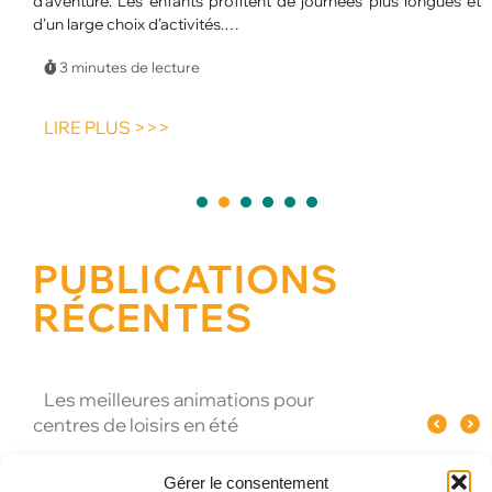
d’aventure. Les enfants profitent de journées plus longues et
u
d’un large choix d’activités.…
p
p
3 minutes de lecture
LIRE PLUS >>>
1
2
3
4
5
PUBLICATIONS
RÉCENTES
Les meilleures animations pour
Quel spectacle original pour un
Pourquoi le verre influence le goût
centres de loisirs en été
événement d’entreprise à Paris ?
du champagne ?
Gérer le consentement