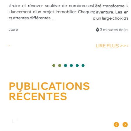
euses
L’été transforme les centres de loisirs en véritables espaces
L
haque
d’aventure. Les enfants profitent de journées plus longues et
u
d’un large choix d’activités.…
p
p
3 minutes de lecture
LIRE PLUS >>>
1
2
3
4
5
PUBLICATIONS
RÉCENTES
Quel spectacle original pour un
Pourquoi le verre influence le goût
Les meilleures an
événement d’entreprise à Paris ?
du champagne ?