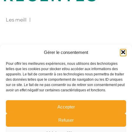
Quel spectacle original pour un événement
Pourquoi le verre influence le goût du
Les meilleures animations pour cen
d’entreprise à Paris ?
champagne ?
Gérer le consentement
Pour offrir les meilleures expériences, nous utilisons des technologies
telles que les cookies pour stocker et/ou accéder aux informations des
appareils. Le fait de consentir à ces technologies nous permettra de traiter
des données telles que le comportement de navigation ou les ID uniques
sur ce site. Le fait de ne pas consentir ou de retirer son consentement peut
avoir un effet négatif sur certaines caractéristiques et fonctions.
Accepter
Refuser