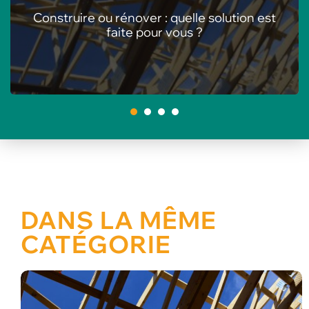
Les meilleures animations pour centres de
loisirs en été
1
2
3
4
DANS LA MÊME
CATÉGORIE