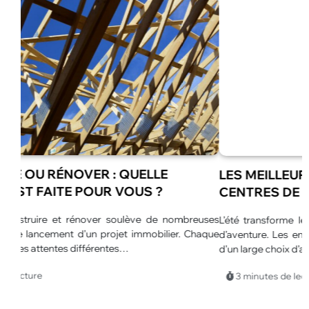
LES MEILLEURES ANIMATIONS POUR
CENTRES DE LOISIRS EN ÉTÉ
euses
L’été transforme les centres de loisirs en véritables espaces
L
haque
d’aventure. Les enfants profitent de journées plus longues et
u
d’un large choix d’activités.…
p
p
3 minutes de lecture