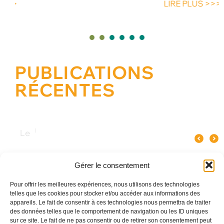
LIRE PLUS >>>
1
2
3
4
5
PUBLICATIONS
RÉCENTES
Quel spectacle original pour un
Pourquoi le verre influence le goût
Les meilleures ani
événement d’entreprise à Paris ?
du champagne ?
Gérer le consentement
Pour offrir les meilleures expériences, nous utilisons des technologies
telles que les cookies pour stocker et/ou accéder aux informations des
appareils. Le fait de consentir à ces technologies nous permettra de traiter
des données telles que le comportement de navigation ou les ID uniques
sur ce site. Le fait de ne pas consentir ou de retirer son consentement peut