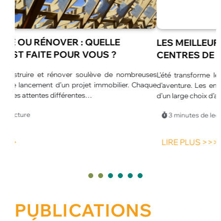
LES MEILLEURES ANIMATIONS POUR
CENTRES DE LOISIRS EN ÉTÉ
euses
L’été transforme les centres de loisirs en véritables espaces
L
haque
d’aventure. Les enfants profitent de journées plus longues et
u
d’un large choix d’activités.…
p
p
3 minutes de lecture
LIRE PLUS >>>
1
2
3
4
5
PUBLICATIONS