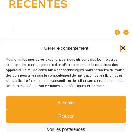
RÉCENTES
Quel spectacle original pour un
Pourquoi le verre influence le goût
Les meilleures an
événement d’entreprise à Paris ?
du champagne ?
Gérer le consentement
Pour offrir les meilleures expériences, nous utilisons des technologies
telles que les cookies pour stocker et/ou accéder aux informations des
appareils. Le fait de consentir à ces technologies nous permettra de traiter
des données telles que le comportement de navigation ou les ID uniques
sur ce site. Le fait de ne pas consentir ou de retirer son consentement peut
avoir un effet négatif sur certaines caractéristiques et fonctions.
Accepter
Refuser
Voir les préférences