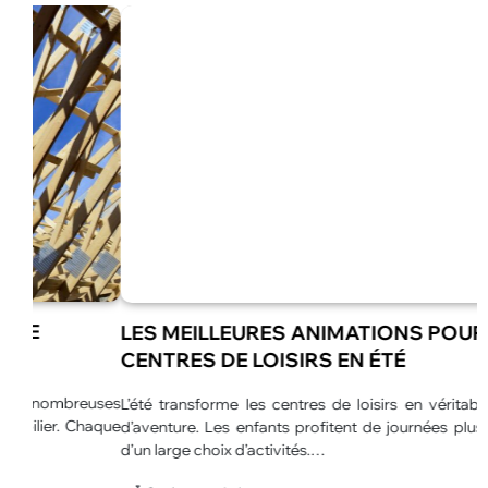
LES MEILLEURES ANIMATIONS POUR
CENTRES DE LOISIRS EN ÉTÉ
euses
L’été transforme les centres de loisirs en véritables espaces
L
haque
d’aventure. Les enfants profitent de journées plus longues et
u
d’un large choix d’activités.…
p
p