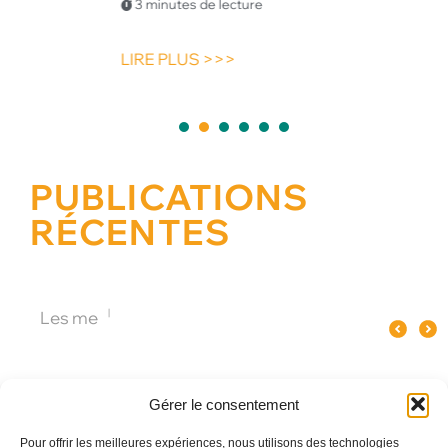
3 minutes de lecture
LIRE PLUS >>>
1
2
3
4
5
PUBLICATIONS
RÉCENTES
Quel spectacle original pour un
Pourquoi le verre influence le goût
Les meilleures animations
événement d’entreprise à Paris ?
du champagne ?
Gérer le consentement
Pour offrir les meilleures expériences, nous utilisons des technologies