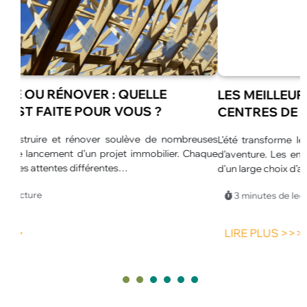
LES MEILLEURES ANIMATIONS POUR
CENTRES DE LOISIRS EN ÉTÉ
euses
L’été transforme les centres de loisirs en véritables espaces
L
haque
d’aventure. Les enfants profitent de journées plus longues et
u
d’un large choix d’activités.…
p
p
3 minutes de lecture
LIRE PLUS >>>
1
2
3
4
5