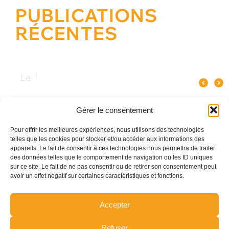
PUBLICATIONS
RÉCENTES
Quel spectacle original pour un
Pourquoi le verre influence le goût
Les meilleures ani
événement d’entreprise à Paris ?
du champagne ?
Gérer le consentement
Pour offrir les meilleures expériences, nous utilisons des technologies
telles que les cookies pour stocker et/ou accéder aux informations des
appareils. Le fait de consentir à ces technologies nous permettra de traiter
des données telles que le comportement de navigation ou les ID uniques
sur ce site. Le fait de ne pas consentir ou de retirer son consentement peut
avoir un effet négatif sur certaines caractéristiques et fonctions.
Accepter
Refuser