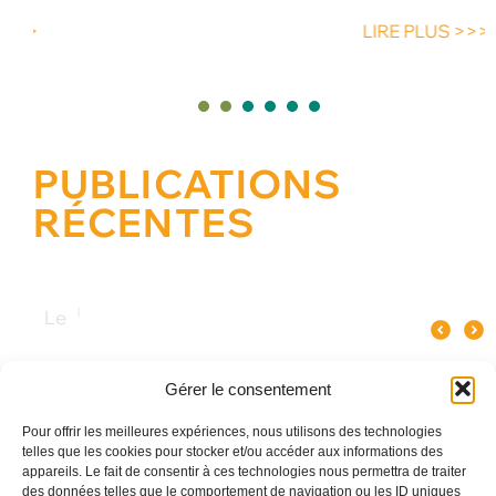
LIRE PLUS >>>
1
2
3
4
5
PUBLICATIONS
RÉCENTES
Quel spectacle original pour un
Pourquoi le verre influence le goût
Les meilleures a
événement d’entreprise à Paris ?
du champagne ?
Gérer le consentement
Pour offrir les meilleures expériences, nous utilisons des technologies
telles que les cookies pour stocker et/ou accéder aux informations des
appareils. Le fait de consentir à ces technologies nous permettra de traiter
des données telles que le comportement de navigation ou les ID uniques