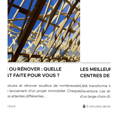
LES MEILLEURES ANIMATIONS POUR
CENTRES DE LOISIRS EN ÉTÉ
euses
L’été transforme les centres de loisirs en véritables espaces
L
haque
d’aventure. Les enfants profitent de journées plus longues et
u
d’un large choix d’activités.…
p
p
3 minutes de lecture