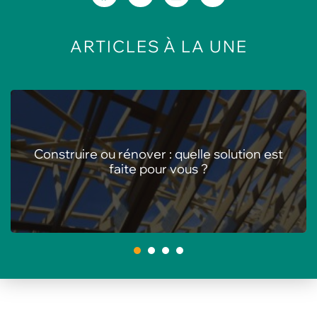
ARTICLES
À LA UNE
Les meilleures animations pour centres de
loisirs en été
1
2
3
4