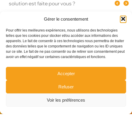
Les meille
événement d’entreprise à Paris ?
du champagne ?
Gérer le consentement
Pour offrir les meilleures expériences, nous utilisons des technologies
telles que les cookies pour stocker et/ou accéder aux informations des
appareils. Le fait de consentir à ces technologies nous permettra de traiter
des données telles que le comportement de navigation ou les ID uniques
sur ce site. Le fait de ne pas consentir ou de retirer son consentement peut
avoir un effet négatif sur certaines caractéristiques et fonctions.
Accepter
Refuser
Voir les préférences
I
©
WIKI-MEDIA
I
Mentions Légales
I
Politique de
confidentialité
I
Politique des cookies