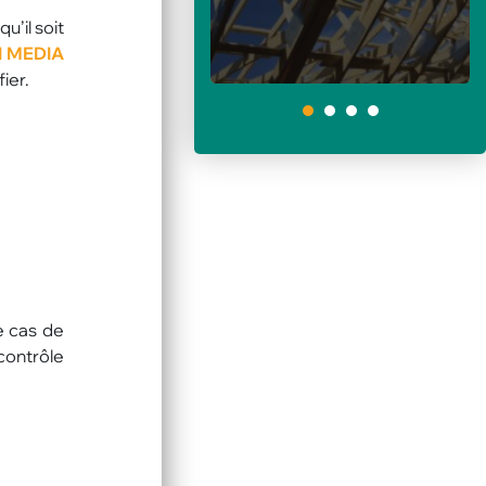
u’il soit
I MEDIA
ier.
1
e cas de
contrôle