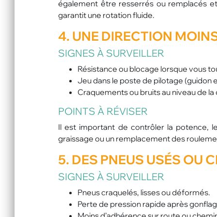
également être resserrés ou remplacés et
garantit une rotation fluide.
4. UNE
DIRECTION
MOINS
SIGNES À SURVEILLER
Résistance ou blocage lorsque vous tou
Jeu dans le poste de pilotage (guidon 
Craquements ou bruits au niveau de la 
POINTS À RÉVISER
Il est important de contrôler la potence, le
graissage ou un remplacement des roulements
5. DES
PNEUS
USÉS OU C
SIGNES À SURVEILLER
Pneus craquelés, lisses ou déformés.
Perte de pression rapide après gonflag
Moins d’adhérence sur route ou chemi