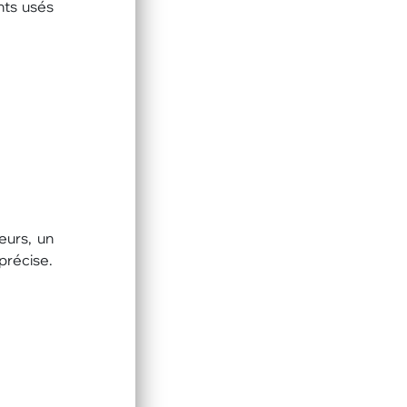
nts usés
leurs, un
précise.