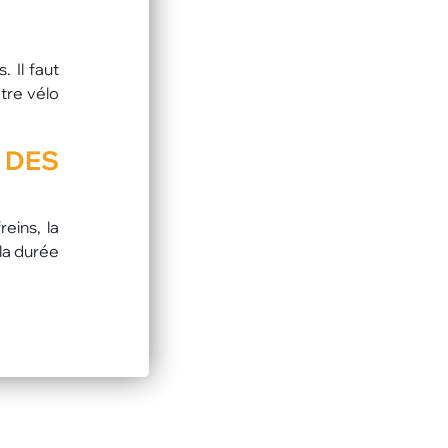
 Il faut
tre vélo
DES
reins, la
 la durée