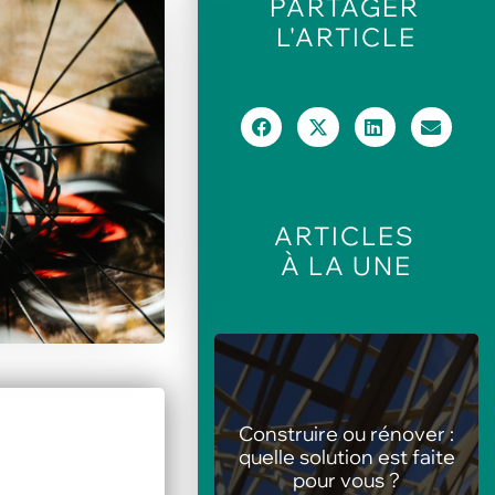
PARTAGER
L'ARTICLE
ARTICLES
À LA UNE
nstruire ou rénover :
Les meilleures
elle solution est faite
animations pour centres
pour vous ?
de loisirs en été