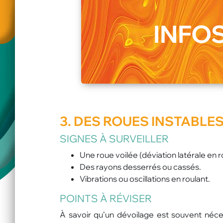
INFOS
3. DES
ROUES
INSTABLES
SIGNES À SURVEILLER
Une roue voilée (déviation latérale en r
Des rayons desserrés ou cassés.
Vibrations ou oscillations en roulant.
POINTS À RÉVISER
À savoir qu’un dévoilage est souvent néce