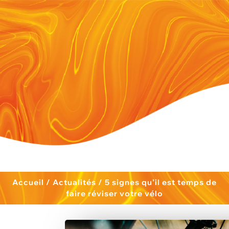
Accueil
/
Actualités
/
5 signes qu’il est temps de
faire réviser votre vélo