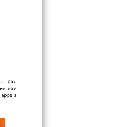
oit être
ssi être
 appel à