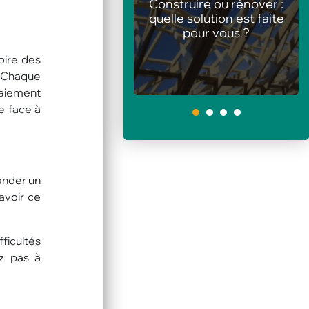
nstruire ou rénover :
Les meilleures
elle solution est faite
animations pour centres
pour vous ?
de loisirs en été
oire des
. Chaque
paiement
e face à
1
ander un
avoir ce
fficultés
z pas à