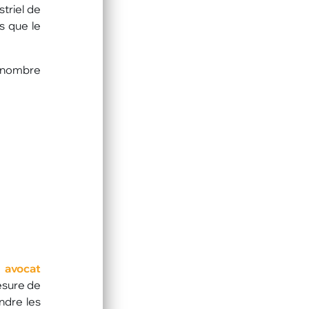
triel de
és que le
 X nombre
n
avocat
mesure de
ndre les