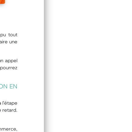
 pu tout
aire une
un appel
 pourrez
ON EN
 l’étape
 retard.
ommerce,