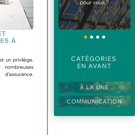
pour vous ?
de loisirs en été
ET
1
GES À
CATÉGORIES
t un privilège.
EN AVANT
e nombreuses
 d’assurance.
À LA UNE
COMMUNICATION