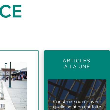
NCE
ARTICLES
À LA UNE
Construire ou rénover :
Les meilleures
quelle solution est faite
animations pour centre