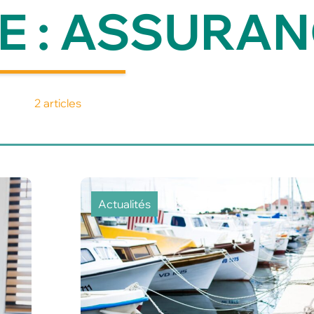
E : ASSURA
2 articles
Actualités
Pourquoi le verre
influence le goût du